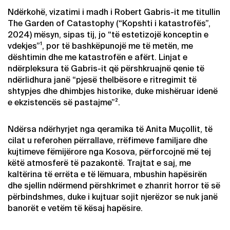
Ndërkohë, vizatimi i madh i Robert Gabris-it me titullin
The Garden of Catastophy (“Kopshti i katastrofës”,
2024) mësyn, sipas tij, jo “të estetizojë konceptin e
vdekjes”¹, por të bashkëpunojë me të metën, me
dështimin dhe me katastrofën e afërt. Linjat e
ndërpleksura të Gabris-it që përshkruajnë qenie të
ndërlidhura janë “pjesë thelbësore e ritregimit të
shtypjes dhe dhimbjes historike, duke mishëruar idenë
e ekzistencës së pastajme”².
Ndërsa ndërhyrjet nga qeramika të Anita Muçollit, të
cilat u referohen përrallave, rrëfimeve familjare dhe
kujtimeve fëmijërore nga Kosova, përforcojnë më tej
këtë atmosferë të pazakontë. Trajtat e saj, me
kaltërina të errëta e të lëmuara, mbushin hapësirën
dhe sjellin ndërmend përshkrimet e zhanrit horror të së
përbindshmes, duke i kujtuar sojit njerëzor se nuk janë
banorët e vetëm të kësaj hapësire.