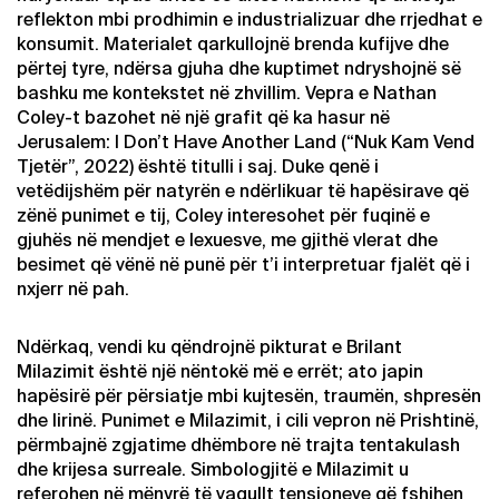
reflekton mbi prodhimin e industrializuar dhe rrjedhat e
konsumit. Materialet qarkullojnë brenda kufijve dhe
përtej tyre, ndërsa gjuha dhe kuptimet ndryshojnë së
bashku me kontekstet në zhvillim. Vepra e Nathan
Coley-t bazohet në një grafit që ka hasur në
Jerusalem: I Don’t Have Another Land (“Nuk Kam Vend
Tjetër”, 2022) është titulli i saj. Duke qenë i
vetëdijshëm për natyrën e ndërlikuar të hapësirave që
zënë punimet e tij, Coley interesohet për fuqinë e
gjuhës në mendjet e lexuesve, me gjithë vlerat dhe
besimet që vënë në punë për t’i interpretuar fjalët që i
nxjerr në pah.
Ndërkaq, vendi ku qëndrojnë pikturat e Brilant
Milazimit është një nëntokë më e errët; ato japin
hapësirë për përsiatje mbi kujtesën, traumën, shpresën
dhe lirinë. Punimet e Milazimit, i cili vepron në Prishtinë,
përmbajnë zgjatime dhëmbore në trajta tentakulash
dhe krijesa surreale. Simbologjitë e Milazimit u
referohen në mënyrë të vagullt tensioneve që fshihen