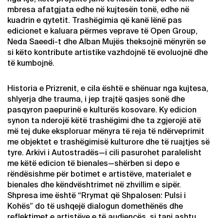
mbresa afatgjata edhe në kujtesën tonë, edhe në
kuadrin e qytetit. Trashëgimia që kanë lënë pas
edicionet e kaluara përmes veprave të Open Group,
Neda Saeedi-t dhe Alban Mujës theksojnë mënyrën se
si këto kontribute artistike vazhdojnë të evoluojnë dhe
të kumbojnë.
Historia e Prizrenit, e cila është e shënuar nga kujtesa,
shlyerja dhe trauma, i jep trajtë qasjes sonë dhe
pasqyron paepurinë e kulturës kosovare. Ky edicion
synon ta nderojë këtë trashëgimi dhe ta zgjerojë atë
më tej duke eksploruar mënyra të reja të ndërveprimit
me objektet e trashëgimisë kulturore dhe të ruajtjes së
tyre. Arkivi i Autostradës—i cili pasurohet paralelisht
me këtë edicion të bienales—shërben si depo e
rëndësishme për botimet e artistëve, materialet e
bienales dhe këndvështrimet në zhvillim e sipër.
Shpresa ime është “Rrymat që Shpalosen: Pulsi i
Kohës” do të ushqejë dialogun domethënës dhe
reflektimet e artistëve e të audiencës, si tani ashtu