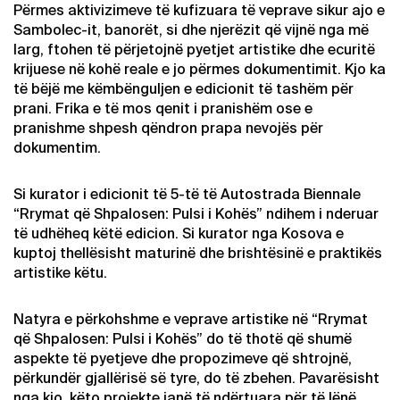
Përmes aktivizimeve të kufizuara të veprave sikur ajo e
Sambolec-it, banorët, si dhe njerëzit që vijnë nga më
larg, ftohen të përjetojnë pyetjet artistike dhe ecuritë
krijuese në kohë reale e jo përmes dokumentimit. Kjo ka
të bëjë me këmbënguljen e edicionit të tashëm për
prani. Frika e të mos qenit i pranishëm ose e
pranishme shpesh qëndron prapa nevojës për
dokumentim.
Si kurator i edicionit të 5-të të Autostrada Biennale
“Rrymat që Shpalosen: Pulsi i Kohës” ndihem i nderuar
të udhëheq këtë edicion. Si kurator nga Kosova e
kuptoj thellësisht maturinë dhe brishtësinë e praktikës
artistike këtu.
Natyra e përkohshme e veprave artistike në “Rrymat
që Shpalosen: Pulsi i Kohës” do të thotë që shumë
aspekte të pyetjeve dhe propozimeve që shtrojnë,
përkundër gjallërisë së tyre, do të zbehen. Pavarësisht
nga kjo, këto projekte janë të ndërtuara për të lënë