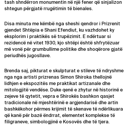
tash shndërron monumentin në një fener që sinjalizon
shtegun përgjatë rrugëtimin të bienales.
Disa minuta me këmbë nga sheshi qendror i Prizrenit
gjendet Shtëpia e Shani Efendiut, ku vazhdohet ky
eksplorim i praktikës së trupëzimit. E ndërtuar si
rezidencë në vitet 1930, kjo shtëpi është shfrytëzuar
më vonë për grumbullime politike dhe shoqërore gjatë
periudhës jugosllave.
Brenda saj, pikturat e skulpturat e stileve të ndryshme
nga nga artisti prizrenas Simon Shiroka thellojnë
lidhjen e ekspozitës me praktikat artizanale dhe
mitologjitë vendëse. Duke qenë e zhytur në historinë e
zejeve të qytetit, vepra e Shirokës bashkon qasjet
tradicionale në mjeshtërinë e argjendarisë dhe artin
bashkëkohor përmes krijimit të skenave të ndërlikuara
që kanë për bazë ëndrrat, elementet komplekse të
filigraneve, simbologjinë e Kosovës dhe të tjera.