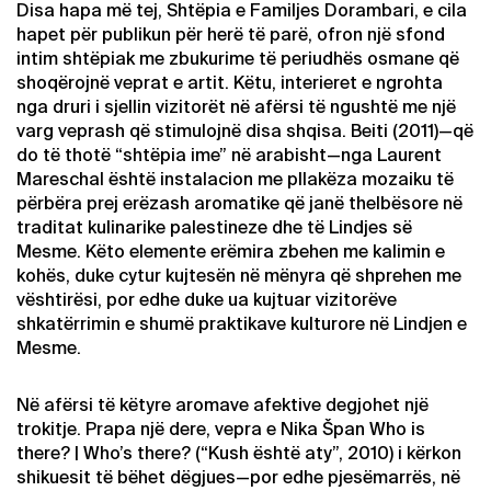
Disa hapa më tej, Shtëpia e Familjes Dorambari, e cila
hapet për publikun për herë të parë, ofron një sfond
intim shtëpiak me zbukurime të periudhës osmane që
shoqërojnë veprat e artit. Këtu, interieret e ngrohta
nga druri i sjellin vizitorët në afërsi të ngushtë me një
varg veprash që stimulojnë disa shqisa. Beiti (2011)—që
do të thotë “shtëpia ime” në arabisht—nga Laurent
Mareschal është instalacion me pllakëza mozaiku të
përbëra prej erëzash aromatike që janë thelbësore në
traditat kulinarike palestineze dhe të Lindjes së
Mesme. Këto elemente erëmira zbehen me kalimin e
kohës, duke cytur kujtesën në mënyra që shprehen me
vështirësi, por edhe duke ua kujtuar vizitorëve
shkatërrimin e shumë praktikave kulturore në Lindjen e
Mesme.
Në afërsi të këtyre aromave afektive degjohet një
trokitje. Prapa një dere, vepra e Nika Špan Who is
there? | Who’s there? (“Kush është aty”, 2010) i kërkon
shikuesit të bëhet dëgjues—por edhe pjesëmarrës, në