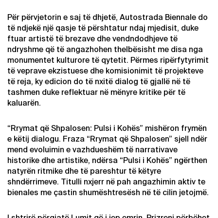
Për përvjetorin e saj të dhjetë, Autostrada Biennale do
të ndjekë një qasje të përshtatur ndaj mjedisit, duke
ftuar artistë të brezave dhe vendndodhjeve të
ndryshme që të angazhohen thelbësisht me disa nga
monumentet kulturore të qytetit. Përmes ripërfytyrimit
të veprave ekzistuese dhe komisionimit të projekteve
të reja, ky edicion do të nxitë dialog të gjallë në të
tashmen duke reflektuar në mënyre kritike për të
kaluarën.
“Rrymat që Shpalosen: Pulsi i Kohës” mishëron frymën
e këtij dialogu. Fraza “Rrymat që Shpalosen” sjell ndër
mend evoluimin e vazhdueshëm të narrativave
historike dhe artistike, ndërsa “Pulsi i Kohës” ngërthen
natyrën ritmike dhe të pareshtur të këtyre
shndërrimeve. Titulli nxjerr në pah angazhimin aktiv te
bienales me çastin shumështresësh në të cilin jetojmë.
I shtrirë përgjatë Lumit që i jep emrin, Prizreni përbëhet