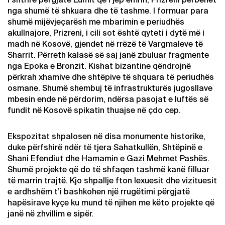
nga shumë të shkuara dhe të tashme. I formuar para
shumë mijëvjeçarësh me mbarimin e periudhës
akullnajore, Prizreni, i cili sot është qyteti i dytë më i
madh në Kosovë, gjendet në rrëzë të Vargmaleve të
Sharrit. Përreth kalasë së saj janë zbuluar fragmente
nga Epoka e Bronzit. Kishat bizantine qëndrojnë
përkrah xhamive dhe shtëpive të shquara të periudhës
osmane. Shumë shembuj të infrastrukturës jugosllave
mbesin ende në përdorim, ndërsa pasojat e luftës së
fundit në Kosovë spikatin thuajse në çdo cep.
Ekspozitat shpalosen në disa monumente historike,
duke përfshirë ndër të tjera Sahatkullën, Shtëpinë e
Shani Efendiut dhe Hamamin e Gazi Mehmet Pashës.
Shumë projekte që do të shfaqen tashmë kanë filluar
të marrin trajtë. Kjo shpallje fton lexuesit dhe vizituesit
e ardhshëm t’i bashkohen një rrugëtimi përgjatë
hapësirave kyçe ku mund të njihen me këto projekte që
janë në zhvillim e sipër.