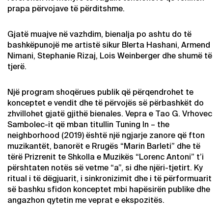
prapa përvojave të përditshme.
Gjatë muajve në vazhdim, bienalja po ashtu do të
bashkëpunojë me artistë sikur Blerta Hashani, Armend
Nimani, Stephanie Rizaj, Lois Weinberger dhe shumë të
tjerë.
Një program shoqërues publik që përqendrohet te
konceptet e vendit dhe të përvojës së përbashkët do
zhvillohet gjatë gjithë bienales. Vepra e Tao G. Vrhovec
Sambolec-it që mban titullin Tuning In – the
neighborhood (2019) është një ngjarje zanore që fton
muzikantët, banorët e Rrugës “Marin Barleti” dhe të
tërë Prizrenit te Shkolla e Muzikës “Lorenc Antoni” t’i
përshtaten notës së vetme “a”, si dhe njëri-tjetirt. Ky
ritual i të dëgjuarit, i sinkronizimit dhe i të përformuarit
së bashku sfidon konceptet mbi hapësirën publike dhe
angazhon qytetin me veprat e ekspozitës.