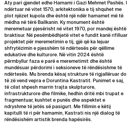
Aty pari gjendet edhe Hamami i Gazi Mehmet Pashës. I
ndërtuar në vitet 1570, arkitektonika e tij shquhet me
plot njëzet kupola dhe është një ndër hamamet më të
mëdha në tërë Ballkanin. Ky monument është
meremetuar pjesërisht në vitet 1970, por mandej është
braktisur. Në pesëmbëdhjetë vitet e fundit kanë rifilluar
projektet për meremetimin e tij, gjë që ka lejuar
shfrytëzimin e pjesshëm të ndërtesës për qëllime
edukative dhe kulturore. Në vitin 2024 është
përmbyllur faza e parë e meremetimit dhe është
mundësuar përdorimi i seksioneve të rëndësishme të
ndërtesës. Mu brenda kësaj strukture të rigjallëruar do
të zë vend vepra e Doruntina Kastratit. Punimet e saj,
të cilat shpesh marrin trajta skulpturore,
infrastrukturore dhe filmike, hedhin dritë mbi trupat e
fragmentuar, kushtet e punës dhe aspektet e
ndryshme të jetës së pasigurt. Me fillimin e këtij
kapitulli të ri për hamamin, Kastrati nis një dialog të
rëndësishëm artistik brenda hapësirës.