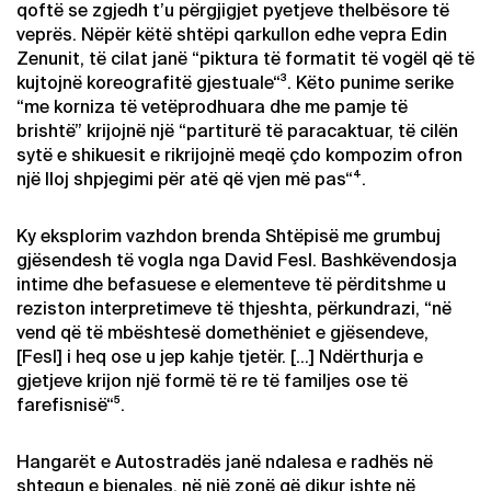
qoftë se zgjedh t’u përgjigjet pyetjeve thelbësore të
veprës. Nëpër këtë shtëpi qarkullon edhe vepra Edin
Zenunit, të cilat janë “piktura të formatit të vogël që të
kujtojnë koreografitë gjestuale“³. Këto punime serike
“me korniza të vetëprodhuara dhe me pamje të
brishtë” krijojnë një “partiturë të paracaktuar, të cilën
sytë e shikuesit e rikrijojnë meqë çdo kompozim ofron
një lloj shpjegimi për atë që vjen më pas“⁴.
Ky eksplorim vazhdon brenda Shtëpisë me grumbuj
gjësendesh të vogla nga David Fesl. Bashkëvendosja
intime dhe befasuese e elementeve të përditshme u
reziston interpretimeve të thjeshta, përkundrazi, “në
vend që të mbështesë domethëniet e gjësendeve,
[Fesl] i heq ose u jep kahje tjetër. […] Ndërthurja e
gjetjeve krijon një formë të re të familjes ose të
farefisnisë“⁵.
Hangarët e Autostradës janë ndalesa e radhës në
shtegun e bienales, në një zonë që dikur ishte në