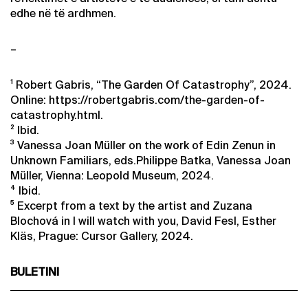
edhe në të ardhmen.
–
¹ Robert Gabris, “The Garden Of Catastrophy”, 2024.
Online: https://robertgabris.com/the-garden-of-
catastrophy.html.
² Ibid.
³ Vanessa Joan Müller on the work of Edin Zenun in
Unknown Familiars, eds.Philippe Batka, Vanessa Joan
Müller, Vienna: Leopold Museum, 2024.
⁴ Ibid.
⁵ Excerpt from a text by the artist and Zuzana
Blochová in I will watch with you, David Fesl, Esther
Kläs, Prague: Cursor Gallery, 2024.
BULETINI