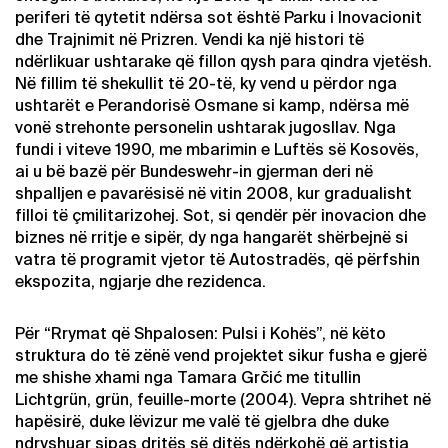
periferi të qytetit ndërsa sot është Parku i Inovacionit
dhe Trajnimit në Prizren. Vendi ka një histori të
ndërlikuar ushtarake që fillon qysh para qindra vjetësh.
Në fillim të shekullit të 20-të, ky vend u përdor nga
ushtarët e Perandorisë Osmane si kamp, ndërsa më
vonë strehonte personelin ushtarak jugosllav. Nga
fundi i viteve 1990, me mbarimin e Luftës së Kosovës,
ai u bë bazë për Bundeswehr-in gjerman deri në
shpalljen e pavarësisë në vitin 2008, kur gradualisht
filloi të çmilitarizohej. Sot, si qendër për inovacion dhe
biznes në rritje e sipër, dy nga hangarët shërbejnë si
vatra të programit vjetor të Autostradës, që përfshin
ekspozita, ngjarje dhe rezidenca.
Për “Rrymat që Shpalosen: Pulsi i Kohës”, në këto
struktura do të zënë vend projektet sikur fusha e gjerë
me shishe xhami nga Tamara Grčić me titullin
Lichtgrün, grün, feuille-morte (2004). Vepra shtrihet në
hapësirë, duke lëvizur me valë të gjelbra dhe duke
ndryshuar sipas dritës së ditës ndërkohë që artistja