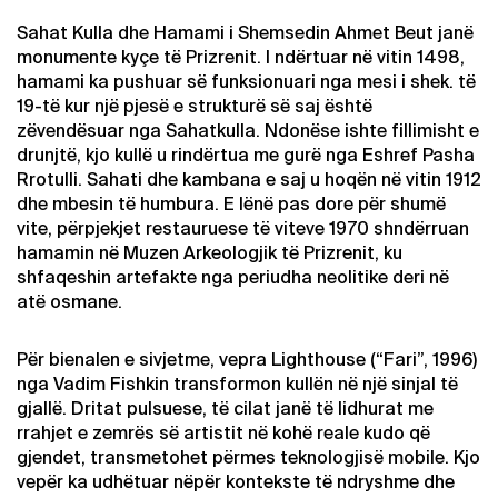
Sahat Kulla dhe Hamami i Shemsedin Ahmet Beut janë
monumente kyçe të Prizrenit. I ndërtuar në vitin 1498,
hamami ka pushuar së funksionuari nga mesi i shek. të
19-të kur një pjesë e strukturë së saj është
zëvendësuar nga Sahatkulla. Ndonëse ishte fillimisht e
drunjtë, kjo kullë u rindërtua me gurë nga Eshref Pasha
Rrotulli. Sahati dhe kambana e saj u hoqën në vitin 1912
dhe mbesin të humbura. E lënë pas dore për shumë
vite, përpjekjet restauruese të viteve 1970 shndërruan
hamamin në Muzen Arkeologjik të Prizrenit, ku
shfaqeshin artefakte nga periudha neolitike deri në
atë osmane.
Për bienalen e sivjetme, vepra Lighthouse (“Fari”, 1996)
nga Vadim Fishkin transformon kullën në një sinjal të
gjallë. Dritat pulsuese, të cilat janë të lidhurat me
rrahjet e zemrës së artistit në kohë reale kudo që
gjendet, transmetohet përmes teknologjisë mobile. Kjo
vepër ka udhëtuar nëpër kontekste të ndryshme dhe