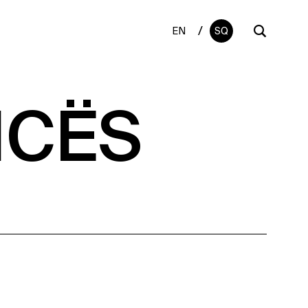
/
EN
SQ
ICËS