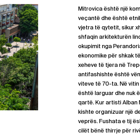
Mitrovica është një kom
veçantë dhe është etnik
vjetra të qytetit, sikur
shfaqin arkitekturën li
okupimit nga Perandori
ekonomike për shkak të n
xeheve të tjera në Trep
antifashishte është vënë
viteve të 70-ta. Në vitin
është larguar dhe nuk ë
qartë. Kur artisti Alban
kishte organizuar një de
veprës. Fushata e tij ë
cilët bënë thirrje për 