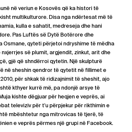
unë në veriun e Kosovës që ka histori të
isht multikulturore. Disa nga ndërtesat më të
 xhamia, kulla e sahatit, medreseja dhe hani
ndore. Pas Luftës së Dytë Botërore dhe
a Osmane, qyteti përjetoi ndryshime të mëdha
xjerrjes së plumit, argjendit, zinkut, arit dhe
çë, gjë që shndërroi qytetin. Një skulpturë
 në sheshin qendror të qytetit në fillimet e
 2010, për shkak të ridizajnimit të sheshit, ajo
shtë kthyer kurrë më, pa ndonjë arsye të
 Muja kishte dëgjuar për heqjen e veprës, ai
bat televiziv për t’u përpjekur për rikthimin e
shtë mbështetur nga mitrovicas të tjerë, të
rivënien e veprës përmes një grupi në Facebook.