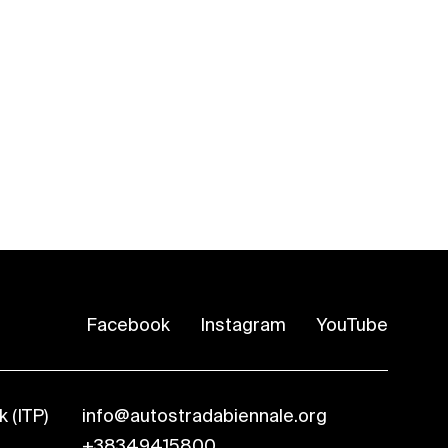
Facebook
Instagram
YouTube
 (ITP)
info@autostradabiennale.org
+38349415800