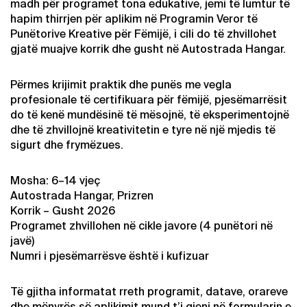
madh për programet tona edukative, jemi të lumtur të
hapim thirrjen për aplikim në Programin Veror të
Punëtorive Kreative për Fëmijë, i cili do të zhvillohet
gjatë muajve korrik dhe gusht në Autostrada Hangar.
Përmes krijimit praktik dhe punës me vegla
profesionale të certifikuara për fëmijë, pjesëmarrësit
do të kenë mundësinë të mësojnë, të eksperimentojnë
dhe të zhvillojnë kreativitetin e tyre në një mjedis të
sigurt dhe frymëzues.
Mosha: 6–14 vjeç
Autostrada Hangar, Prizren
Korrik – Gusht 2026
Programet zhvillohen në cikle javore (4 punëtori në
javë)
Numri i pjesëmarrësve është i kufizuar
Të gjitha informatat rreth programit, datave, orareve
dhe mënyrës së aplikimit mund t’i gjeni në formularin e