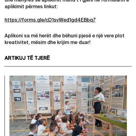
aplikimit përmes linkut:
https://forms.gle/cD1svWed1gd4EBbq7
Aplikoni sa më herët dhe bëhuni pjesë e një vere plot
kreativitet, mësim dhe krijim me duar!
ARTIKUJ TË TJERË