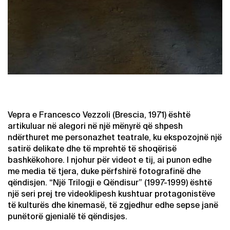
Vepra e Francesco Vezzoli (Brescia, 1971) është
artikuluar në alegori në një mënyrë që shpesh
ndërthuret me personazhet teatrale, ku ekspozojnë një
satirë delikate dhe të mprehtë të shoqërisë
bashkëkohore. I njohur për videot e tij, ai punon edhe
me media të tjera, duke përfshirë fotografinë dhe
qëndisjen. “Një Trilogji e Qëndisur” (1997-1999) është
një seri prej tre videoklipesh kushtuar protagonistëve
të kulturës dhe kinemasë, të zgjedhur edhe sepse janë
punëtorë gjenialë të qëndisjes.