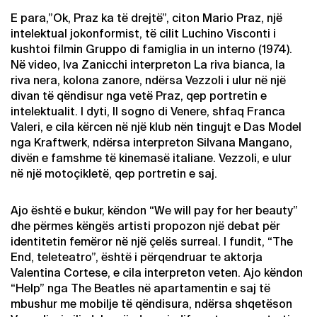
E para,”Ok, Praz ka të drejtë”, citon Mario Praz, një
intelektual jokonformist, të cilit Luchino Visconti i
kushtoi filmin Gruppo di famiglia in un interno (1974).
Në video, Iva Zanicchi interpreton La riva bianca, la
riva nera, kolona zanore, ndërsa Vezzoli i ulur në një
divan të qëndisur nga vetë Praz, qep portretin e
intelektualit. I dyti, Il sogno di Venere, shfaq Franca
Valeri, e cila kërcen në një klub nën tingujt e Das Model
nga Kraftwerk, ndërsa interpreton Silvana Mangano,
divën e famshme të kinemasë italiane. Vezzoli, e ulur
në një motoçikletë, qep portretin e saj.
Ajo është e bukur, këndon “We will pay for her beauty”
dhe përmes këngës artisti propozon një debat për
identitetin femëror në një çelës surreal. I fundit, “The
End, teleteatro”, është i përqendruar te aktorja
Valentina Cortese, e cila interpreton veten. Ajo këndon
“Help” nga The Beatles në apartamentin e saj të
mbushur me mobilje të qëndisura, ndërsa shqetëson