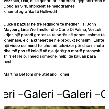
Vezzolin, i cili, duke qëndruar indiferent, qep portretin e
Douglas Sirk, shpikësit të melodramës
kinematografike të Hollivudit.
Duke u bazuar në tre regjisorë të mëdhenj, si John
Maybury, Lina Wertmuller dhe Carlo Di Palma, Vezzoli
krijon një parodi groteske të botës së pabesueshme të
kinemasë, e cila kthehet në një produkt konsumi. Është
një video që mund të luhet në televizor për disa minuta
dhe më pas të kalojë në një tjetër,pa marrë parasysh
thirrjet Help, I need someone, help, që kaluan para
nesh.
Martina Bettoni dhe Stefano Tomei
i –
Galeri –
Galeri –
Gale