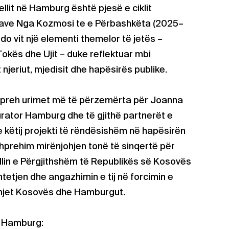
ellit në Hamburg është pjesë e ciklit
tave Nga Kozmosi te e Përbashkëta (2025–
 çdo vit një elementi themelor të jetës –
, Tokës dhe Ujit – duke reflektuar mbi
jeriut, mjedisit dhe hapësirës publike.
hpreh urimet më të përzemërta për Joanna
urator Hamburg dhe të gjithë partnerët e
e këtij projekti të rëndësishëm në hapësirën
shprehim mirënjohjen tonë të sinqertë për
lin e Përgjithshëm të Republikës së Kosovës
etjen dhe angazhimin e tij në forcimin e
rmjet Kosovës dhe Hamburgut.
ë Hamburg: