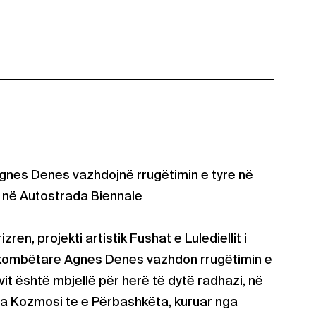
 Agnes Denes vazhdojnë rrugëtimin e tyre në
 në Autostrada Biennale
rizren, projekti artistik Fushat e Lulediellit i
rkombëtare Agnes Denes vazhdon rrugëtimin e
vit është mbjellë për herë të dytë radhazi, në
a Kozmosi te e Përbashkëta, kuruar nga