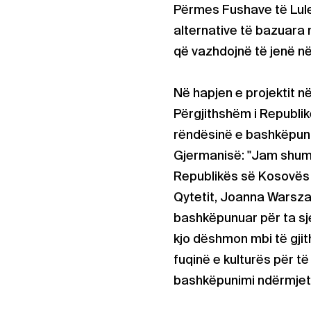
Përmes Fushave të Luled
alternative të bazuara 
që vazhdojnë të jenë në
Në hapjen e projektit 
Përgjithshëm i Republi
rëndësinë e bashkëpuni
Gjermanisë: "Jam shumë
Republikës së Kosovës
Qytetit, Joanna Warsza
bashkëpunuar për ta sje
kjo dëshmon mbi të gjit
fuqinë e kulturës për t
bashkëpunimi ndërmjet