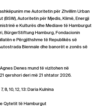
bashkëpunim me Autoritetin për Zhvillim Urban
(BSW), Autoritetin për Mjedis, Klimë, Energji
inistrinë e Kulturës dhe Mediave të Hamburgut
tri, BürgerStiftung Hamburg, Fondacionin
latën e Përgjithshme të Republikës së
utostrada Biennale dhe banorët e zonës së
a Agnes Denes mund të vizitohen në
 qershori deri më 21 shtator 2026.
7, 8, 10, 12, 13: Daria Kulnina
a e Qytetit të Hamburgut