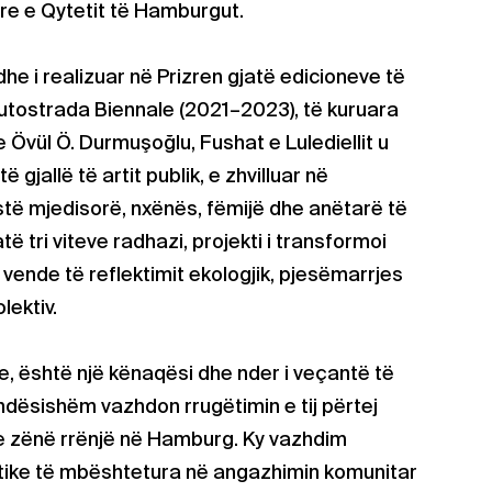
e e Qytetit të Hamburgut.
 dhe i realizuar në Prizren gjatë edicioneve të
Autostrada Biennale (2021–2023), të kuruara
Övül Ö. Durmuşoğlu, Fushat e Lulediellit u
 gjallë të artit publik, e zhvilluar në
të mjedisorë, nxënës, fëmijë dhe anëtarë të
të tri viteve radhazi, projekti i transformoi
 vende të reflektimit ekologjik, pjesëmarrjes
lektiv.
, është një kënaqësi dhe nder i veçantë të
ëndësishëm vazhdon rrugëtimin e tij përtej
ke zënë rrënjë në Hamburg. Ky vazhdim
tike të mbështetura në angazhimin komunitar