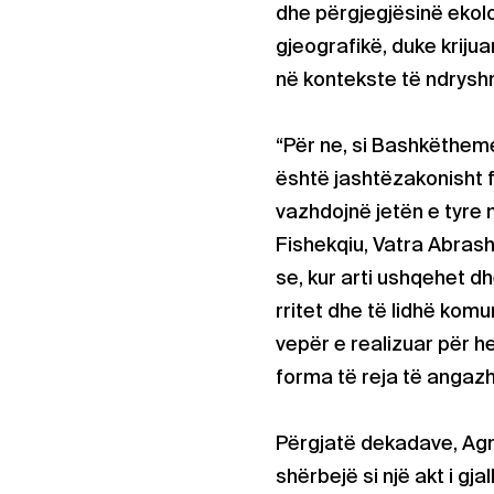
dhe përgjegjësinë ekolog
gjeografikë, duke kriju
në kontekste të ndrysh
“Për ne, si Bashkëthem
është jashtëzakonisht f
vazhdojnë jetën e tyre
Fishekqiu, Vatra Abrash
se, kur arti ushqehet dh
rritet dhe të lidhë komu
vepër e realizuar për h
forma të reja të angazh
Përgjatë dekadave, Ag
shërbejë si një akt i gj