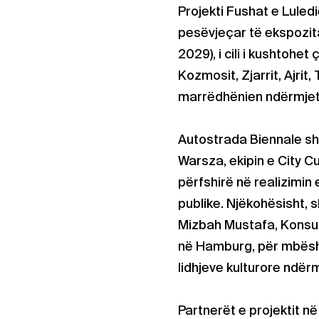
Projekti Fushat e Luledi
pesëvjeçar të ekspozi
2029), i cili i kushtohet
Kozmosit, Zjarrit, Ajrit
marrëdhënien ndërmjet n
Autostrada Biennale s
Warsza, ekipin e City C
përfshirë në realizimin 
publike. Njëkohësisht, 
Mizbah Mustafa, Konsul
në Hamburg, për mbësht
lidhjeve kulturore ndë
Partnerët e projektit n