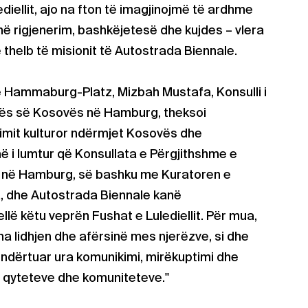
iellit, ajo na fton të imagjinojmë të ardhme
në rigjenerim, bashkëjetesë dhe kujdes – vlera
 thelb të misionit të Autostrada Biennale.
në Hammaburg-Platz, Mizbah Mustafa, Konsulli i
kës së Kosovës në Hamburg, theksoi
mit kulturor ndërmjet Kosovës dhe
 i lumtur që Konsullata e Përgjithshme e
 në Hamburg, së bashku me Kuratoren e
, dhe Autostrada Biennale kanë
llë këtu veprën Fushat e Lulediellit. Për mua,
ha lidhjen dhe afërsinë mes njerëzve, si dhe
ë ndërtuar ura komunikimi, mirëkuptimi dhe
 qyteteve dhe komuniteteve."