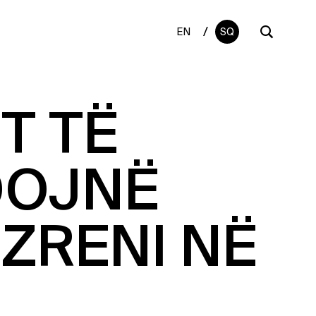
/
EN
SQ
T TË
DOJNË
ZRENI NË