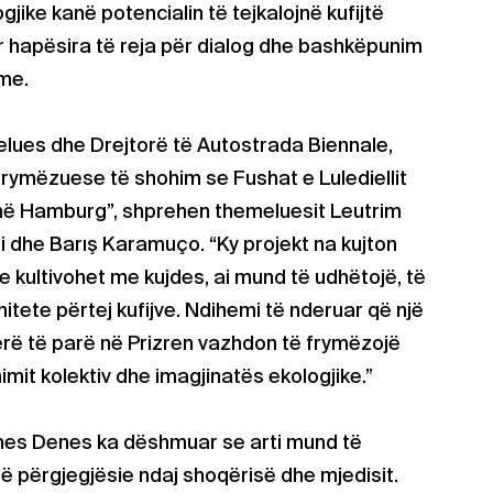
jike kanë potencialin të tejkalojnë kufijtë
ar hapësira të reja për dialog dhe bashkëpunim
me.
elues dhe Drejtorë të Autostrada Biennale,
rymëzuese të shohim se Fushat e Lulediellit
 në Hamburg”, shprehen themeluesit Leutrim
i dhe Barış Karamuço. “Ky projekt na kujton
e kultivohet me kujdes, ai mund të udhëtojë, të
nitete përtej kufijve. Ndihemi të nderuar që një
erë të parë në Prizren vazhdon të frymëzojë
imit kolektiv dhe imagjinatës ekologjike.”
nes Denes ka dëshmuar se arti mund të
allë përgjegjësie ndaj shoqërisë dhe mjedisit.