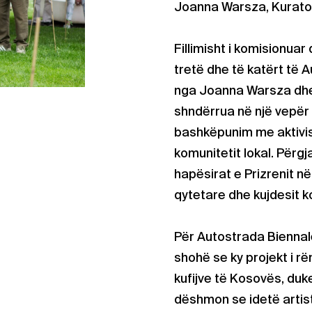
Joanna Warsza, Kurator
Fillimisht i komisionuar
tretë dhe të katërt të 
nga Joanna Warsza dhe 
shndërrua në një vepër të
bashkëpunim me aktivis
komunitetit lokal. Përgja
hapësirat e Prizrenit në
qytetare dhe kujdesit ko
Për Autostrada Biennale
shohë se ky projekt i r
kufijve të Kosovës, du
dëshmon se idetë artis