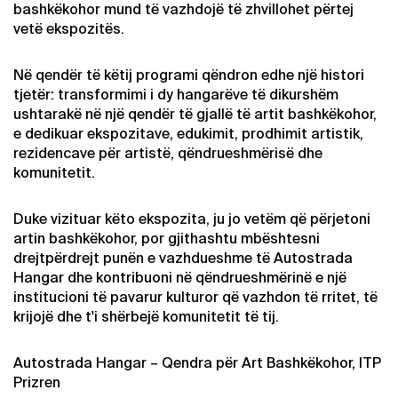
bashkëkohor mund të vazhdojë të zhvillohet përtej
vetë ekspozitës.
Në qendër të këtij programi qëndron edhe një histori
tjetër: transformimi i dy hangarëve të dikurshëm
ushtarakë në një qendër të gjallë të artit bashkëkohor,
e dedikuar ekspozitave, edukimit, prodhimit artistik,
rezidencave për artistë, qëndrueshmërisë dhe
komunitetit.
Duke vizituar këto ekspozita, ju jo vetëm që përjetoni
artin bashkëkohor, por gjithashtu mbështesni
drejtpërdrejt punën e vazhdueshme të Autostrada
Hangar dhe kontribuoni në qëndrueshmërinë e një
institucioni të pavarur kulturor që vazhdon të rritet, të
krijojë dhe t'i shërbejë komunitetit të tij.
Autostrada Hangar – Qendra për Art Bashkëkohor, ITP
Prizren