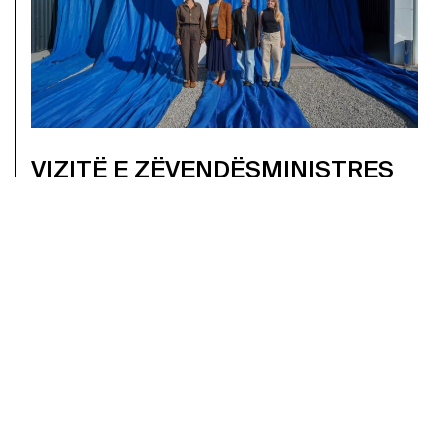
VIZITË E ZËVENDËSMINISTRES
NORA ARAPI KRASNIQI NË
AUTOSTRADA HANGAR
LEXO MË SHUMË