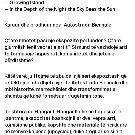
— Growing Island
— In the Depth of the Night the Sky Sees the Sun
Kuruar dhe prodhuar nga: Autostrada Biennale
Çfarë mbetet pasi një ekspozitë përfundon? Çfarë
gjurmësh lënë veprat e artit? Si mund të vazhdojë arti
të formësojë hapësirat, komunitetet dhe jetën e
përditshme?
Këtë verë, ju ftojmë të zbuloni një seri ekspozitash që
reflektojnë mbi dhjetë vjet të Autostrada Biennale dhe
mbi historitë, marrëdhëniet dhe transformimet e
shumta që kanë formësuar rrugëtimin tonë.
Të shtrira në Hangar I, Hangar II dhe në hapësirat e
jashtme, ekspozitat bashkojnë arkiva, vepra arti,
komisione publike, kopshte dhe materiale të ricikluara
në mënyrë krijuese (upcycled), duke treguar se si arti