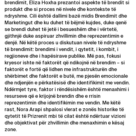
brendimit, Eliza Hoxha prezantoi aspekte të brendit si
produkt dhe si proces në nivele dhe kontekste të
ndryshme. Cili është dallimi bazë midis Brendimit dhe
Marketingut dhe ku duhet të bëjmë kujdes, duke qenë
se brendi duhet të jetë i besueshëm dhe i vërtetë,
gjithnjë duke aspiruar zhvillimin dhe reprezentimin e
denjë. Në këtë proces u diskutuan nivele të ndryshme
të brendimit: brendimi i vendit, i qytetit, i kombit, i
regjioneve dhe i hapësirave publike. Më pas, fokusi
kryesor ishte në faktorët që ndikojnë në brendim – si
faktorët e fortë që lidhen me infrastrukturën dhe
shërbimet dhe faktorët e butë, me pjesën emocionale
dhe ndjenjën e përkatësisë dhe identifikimit me vendin.
Ndërmjet tyre, faktor i rëndësishëm është menaxhimi i
resurseve që e krijojnë brendin dhe e rrisin
reprezentimin dhe identifikimin me vendin. Me këtë
rast, Nora Arapi shpalosi vlerat e zonës historike të
qytetit të Prizrenit mbi të cilat është ndërtuar vizioni
dhe objektivat për zhvillimin dhe menaxhimin e kësaj
zone.