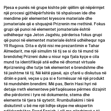
Pjesa e punës në grupe kishte për qëllim që nëpërmjet
një procesi gjithëpërfshirës të shpalosen ide dhe
mendime për elementet kryesore materiale dhe
jomateriale që e shquajnë Prizrenin me rrethinë. Fokus
grupi që punoi në elementet jomateriale është
udhëhequr nga Jeton Jagxhiu, përderisa fokus grupi
që punoi në elementet materiale është udhëhequr nga
Yll Rugova. Dita e dytë nisi me prezantimin e Tahar
Almedarit, me një simulim të tij se si do të mund të
brendohej Prizreni duke u nisur nga fjala kyçe e cila
mund ta identifikojë atë edhe në dhomat virtuale
#prizrening dhe tutje tek elementet e brendshme dhe
të jashtme të tij. Në këtë pjesë, ajo çfarë u diskutua në
ditën e parë, veçse u pa si e formësuar në një produkt
të mundshëm brendimi. Më pas, Berin Hasi hyri në
detaje rreth elementeve përfaqësuese përmes dizajnit
dhe përdorimi i tyre në dokumente, stema dhe
elemente të tjera të qytetit. Rrumbullakimi i tërë
diskutimit u bë me një lidhje skype me ekspertin