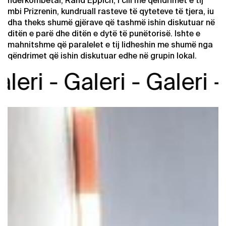
ndërkombëtar, Rand Eppich, i cili me qëndrimet e tij
mbi Prizrenin, kundruall rasteve të qyteteve të tjera, iu
dha theks shumë gjërave që tashmë ishin diskutuar në
ditën e parë dhe ditën e dytë të punëtorisë. Ishte e
mahnitshme që paralelet e tij lidheshin me shumë nga
qëndrimet që ishin diskutuar edhe në grupin lokal.
ri -
Galeri -
Galeri -
Ga