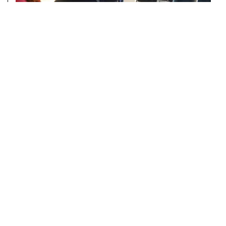
PUNËTORIA ME UBT-NË
LEXO MË SHUMË