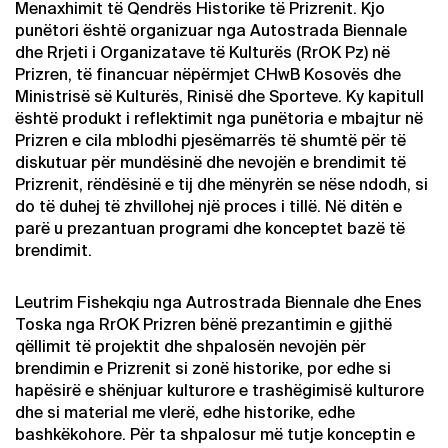
Menaxhimit të Qendrës Historike të Prizrenit. Kjo
punëtori është organizuar nga Autostrada Biennale
dhe Rrjeti i Organizatave të Kulturës (RrOK Pz) në
Prizren, të financuar nëpërmjet CHwB Kosovës dhe
Ministrisë së Kulturës, Rinisë dhe Sporteve. Ky kapitull
është produkt i reflektimit nga punëtoria e mbajtur në
Prizren e cila mblodhi pjesëmarrës të shumtë për të
diskutuar për mundësinë dhe nevojën e brendimit të
Prizrenit, rëndësinë e tij dhe mënyrën se nëse ndodh, si
do të duhej të zhvillohej një proces i tillë. Në ditën e
parë u prezantuan programi dhe konceptet bazë të
brendimit.
Leutrim Fishekqiu nga Autrostrada Biennale dhe Enes
Toska nga RrOK Prizren bënë prezantimin e gjithë
qëllimit të projektit dhe shpalosën nevojën për
brendimin e Prizrenit si zonë historike, por edhe si
hapësirë e shënjuar kulturore e trashëgimisë kulturore
dhe si material me vlerë, edhe historike, edhe
bashkëkohore. Për ta shpalosur më tutje konceptin e