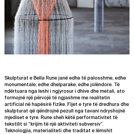
Skulpturat e Bella Rune janë edhe të palosshme, edhe
monumentale; edhe dhelparake, edhe jolëndore. Të
ndërtuara nga leshi i ngjyrosur i dhive dhe metali, ato
formojnë një përvojë të ngjashme me realitetin
artificial në hapësirë fizike. Fijet e tyre të dredhura dhe
skulpturat që qëndrojnë pezull nga tavani ndryshojnë
mjediset e tyre. Rune sheh këtë performativitet të
tekstilit si “krijim të një aktiviteti subversiv”.
Teknologjia, materialiteti dhe traditat e lëmshit