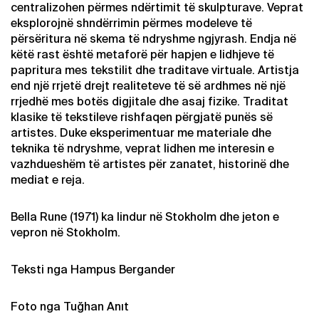
centralizohen përmes ndërtimit të skulpturave. Veprat
eksplorojnë shndërrimin përmes modeleve të
përsëritura në skema të ndryshme ngjyrash. Endja në
këtë rast është metaforë për hapjen e lidhjeve të
papritura mes tekstilit dhe traditave virtuale. Artistja
end një rrjetë drejt realiteteve të së ardhmes në një
rrjedhë mes botës digjitale dhe asaj fizike. Traditat
klasike të tekstileve rishfaqen përgjatë punës së
artistes. Duke eksperimentuar me materiale dhe
teknika të ndryshme, veprat lidhen me interesin e
vazhdueshëm të artistes për zanatet, historinë dhe
mediat e reja.
Bella Rune (1971) ka lindur në Stokholm dhe jeton e
vepron në Stokholm.
Teksti nga Hampus Bergander
Foto nga Tuğhan Anıt