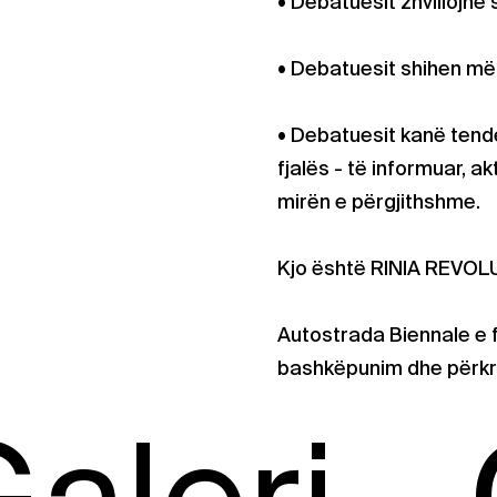
• Debatuesit zhvillojnë 
• Debatuesit shihen më
• Debatuesit kanë tend
fjalës - të informuar, a
mirën e përgjithshme.
Kjo është RINIA REVOL
Autostrada Biennale e 
bashkëpunim dhe përkrah