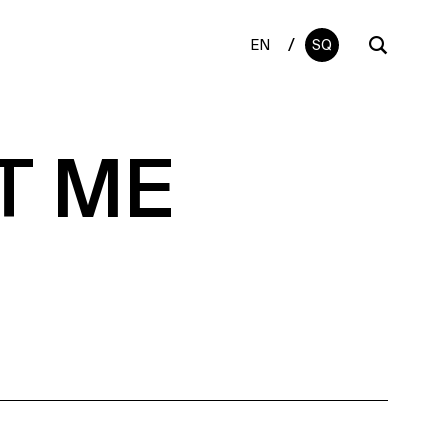
/
EN
SQ
T ME