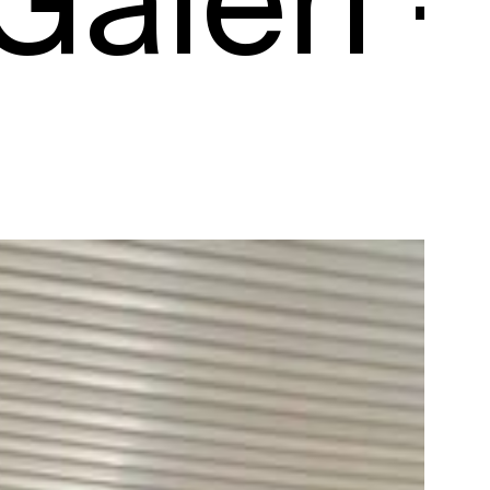
 -
Galer