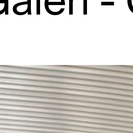
 -
Galeri