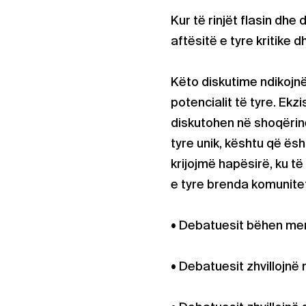
Kur të rinjët flasin dhe
aftësitë e tyre kritike d
Këto diskutime ndikojnë
potencialit të tyre. Ekz
diskutohen në shoqërinë
tyre unik, kështu që ë
krijojmë hapësirë, ku të
e tyre brenda komunitet
• Debatuesit bëhen men
• Debatuesit zhvillojnë 