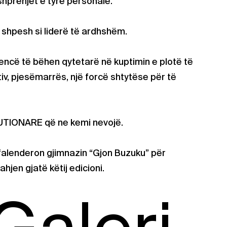
shprehjet e tyre personale.
 shpesh si liderë të ardhshëm.
encë të bëhen qytetarë në kuptimin e plotë të
ktiv, pjesëmarrës, një forcë shtytëse për të
UTIONARE që ne kemi nevojë.
falenderon gjimnazin “Gjon Buzuku” për
jen gjatë këtij edicioni.