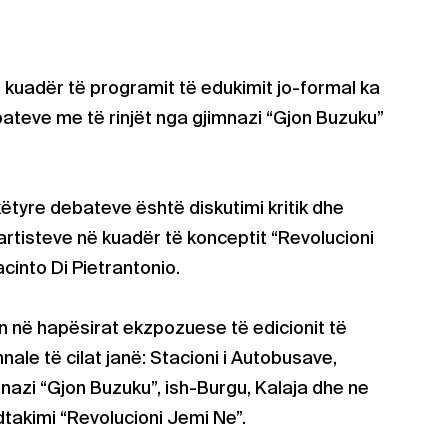
 kuadër të programit të edukimit jo-formal ka
ebateve me të rinjët nga gjimnazi “Gjon Buzuku”
 këtyre debateve është diskutimi kritik dhe
 artisteve në kuadër të konceptit “Revolucioni
cinto Di Pietrantonio.
në hapësirat ekzpozuese të edicionit të
ale të cilat janë: Stacioni i Autobusave,
nazi “Gjon Buzuku”, ish-Burgu, Kalaja dhe ne
takimi “Revolucioni Jemi Ne”.