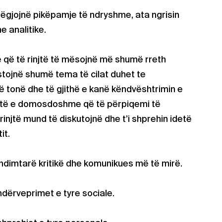
 dëgjojnë pikëpamje të ndryshme, ata ngrisin
he analitike.
 që të rinjtë të mësojnë më shumë rreth
istojnë shumë tema të cilat duhet te
 tonë dhe të gjithë e kanë këndvështrimin e
shtë e domosdoshme që të përpiqemi të
 rinjtë mund të diskutojnë dhe t’i shprehin idetë
it.
dimtarë kritikë dhe komunikues më të mirë.
ndërveprimet e tyre sociale.