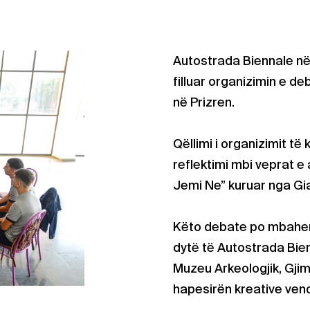
Autostrada Biennale në
filluar organizimin e d
në Prizren.
Qëllimi i organizimit të
reflektimi mbi veprat e
Jemi Ne” kuruar nga Gia
Këto debate po mbahen 
dytë të Autostrada Bienn
Muzeu Arkeologjik, Gjim
hapesirën kreative vend